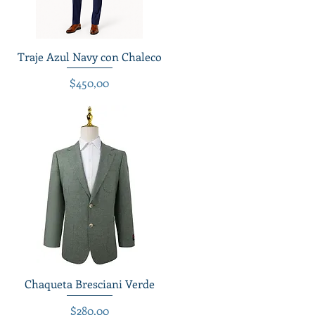
Traje Azul Navy con Chaleco
Vista rápida
Precio
$450,00
Chaqueta Bresciani Verde
Vista rápida
Precio
$280,00