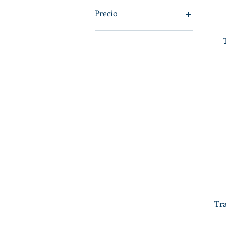
Precio
64 US$
450 US$
Tra