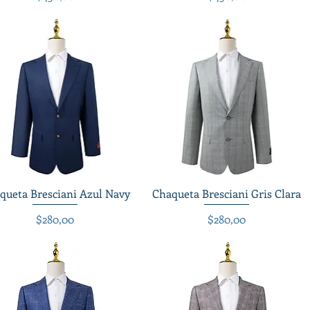
queta Bresciani Azul Navy
Vista rápida
Chaqueta Bresciani Gris Clara
Vista rápida
Precio
Precio
$280,00
$280,00