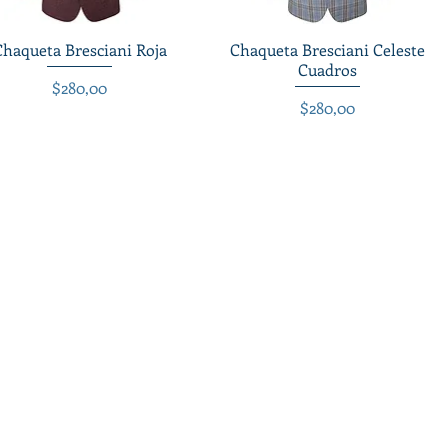
Chaqueta Bresciani Roja
Vista rápida
Chaqueta Bresciani Celeste
Vista rápida
Cuadros
Precio
$280,00
Precio
$280,00