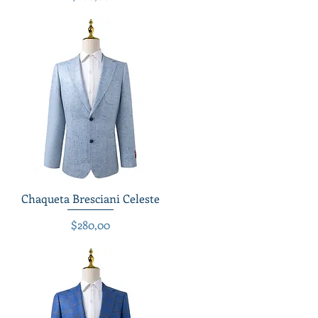
Chaqueta Bresciani Celeste
Vista rápida
Precio
$280,00