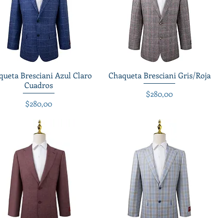
queta Bresciani Azul Claro
Vista rápida
Chaqueta Bresciani Gris/Roja
Vista rápida
Cuadros
Precio
$280,00
Precio
$280,00