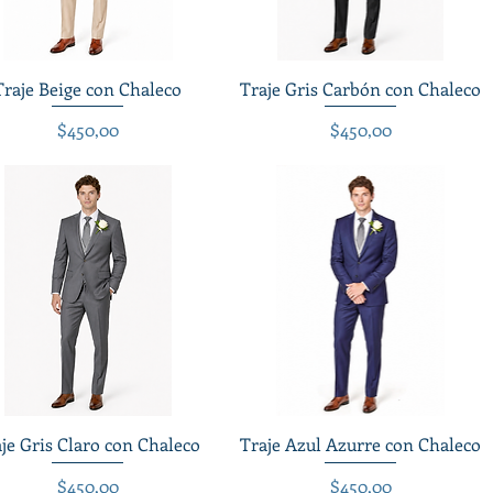
Traje Beige con Chaleco
Vista rápida
Traje Gris Carbón con Chaleco
Vista rápida
Precio
Precio
$450,00
$450,00
je Gris Claro con Chaleco
Vista rápida
Traje Azul Azurre con Chaleco
Vista rápida
Precio
Precio
$450,00
$450,00